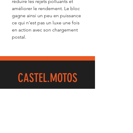
réduire les rejets polluants et
améliorer le rendement. Le bloc
gagne ainsi un peu en puissance
ce qui n'est pas un luxe une fois
en action avec son chargement
postal.
CASTEL.
MOTOS
32 Rue Du Maréchal Foch
59100 ROUBAIX
03.20.73.12.59