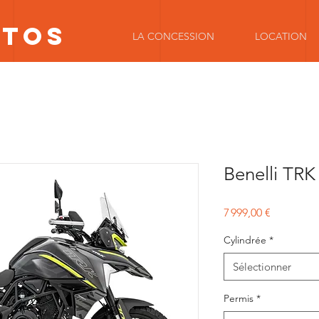
OTOS
LA CONCESSION
LOCATION
Benelli TRK
Prix
7 999,00 €
Cylindrée
*
Sélectionner
Permis
*