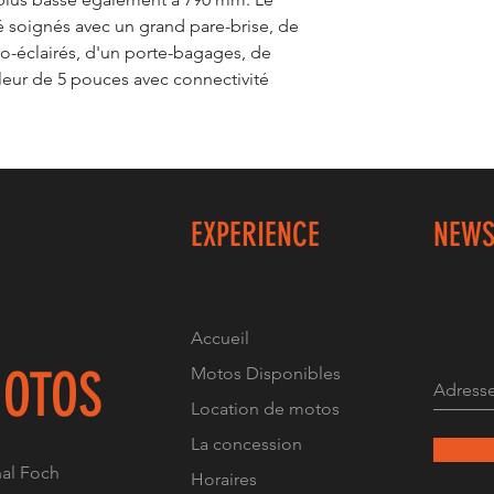
é soignés avec un grand pare-brise, de
-éclairés, d'un porte-bagages, de
leur de 5 pouces avec connectivité
EXPERIENCE
NEWS
Accueil
OTOS
Motos Disponibles
Location de motos
La concession
al Foch
Horaires