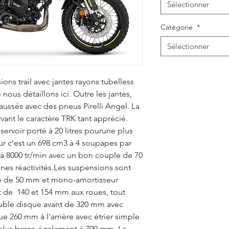
Sélectionner
Catégorie
*
Sélectionner
ons trail avec jantes rayons tubelless
nous détaillons ici. Outre les jantes,
aussés avec des pneus Pirelli Angel. La
rvant le caractère TRK tant apprécié.
ervoir porté à 20 litres pourune plus
 c'est un 698 cm3 à 4 soupapes par
x à 8000 tr/min avec un bon couple de 70
es réactivités.Les suspensions sont
ée de 50 mm et mono-amortisseur
t de 140 et 154 mm aux roues, tout
uble disque avant de 320 mm avec
ue 260 mm à l'arrière avec étrier simple
t plus basse également à 790 mm. Le