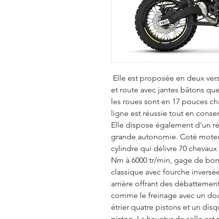
Elle est proposée en deux versi
et route avec jantes bâtons que 
les roues sont en 17 pouces ch
ligne est réussie tout en conse
Elle dispose également d'un rés
grande autonomie. Coté moteur
cylindre qui délivre 70 chevau
Nm à 6000 tr/min, gage de bonn
classique avec fourche invers
arrière offrant des débattemen
comme le freinage avec un do
étrier quatre pistons et un disq
piston. La hauetur de selle es