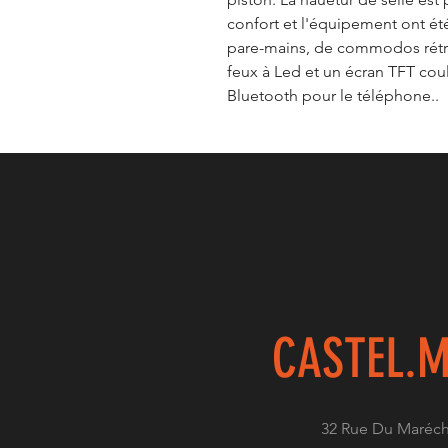
confort et l'équipement ont ét
pare-mains, de commodos rétro
feux à Led et un écran TFT cou
Bluetooth pour le téléphone..
CASTEL.
M
32 Rue Du Maréch