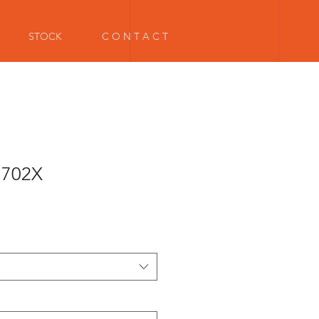
STOCK
C O N T A C T
 702X