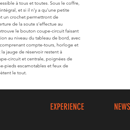
essible à tous et toutes. Sous le coffre,
égral, et si il n'y a qu'une petite
 et un crochet permettront de
erture de la soute s'effectue au
etrouve le bouton coupe-circuit faisant
ution au niveau du tableau de bord, avec
e comprenant compte-tours, horloge et
t la jauge de réservoir restent à
oupe-circuit et centrale, poignées de
se-pieds escamotables et feux de
ètent le tout.
EXPERIENCE
NEWS