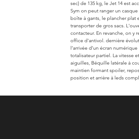
sec) de 135 kg, le Jet 14 est acc
Sym on peut ranger un casque int
boîte à gants, le plancher plat
transporter de gros sacs. L'ouv
contacteur. En revanche, on y r
office d'antivol. dernière évol
l’arrivée d’un écran numériqu
totalisateur partiel. La vitesse e
aiguilles, Béquille latérale à c
maintien formant spoiler, repo
position et arrière à leds compl