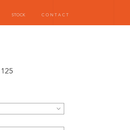
STOCK
C O N T A C T
 125