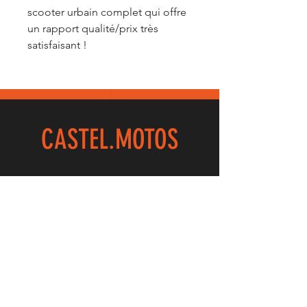
scooter urbain complet qui offre
un rapport qualité/prix très
satisfaisant !
CASTEL.
MOTOS
32 Rue Du Maréchal Foch
59100 ROUBAIX
03.20.73.12.59
EXPERIENCE
Accueil