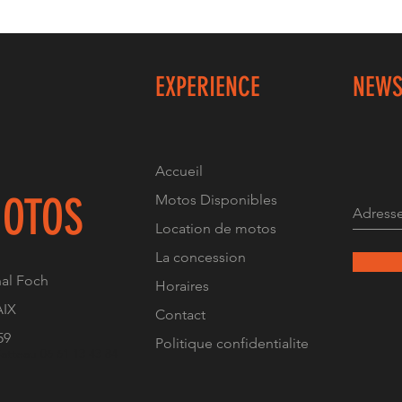
EXPERIENCE
NEWS
Accueil
OTOS
Motos Disponibles
Location de motos
La concession
al Foch
Horaires
AIX
Contact
59
Politique confidentialite
atteau 06 61 13 43 84