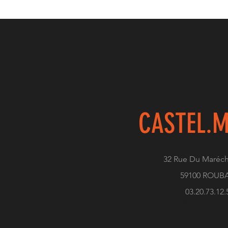
CASTEL.
M
32 Rue Du Maréch
59100 ROUB
03.20.73.12.
Conception & Réalisation by Eric C