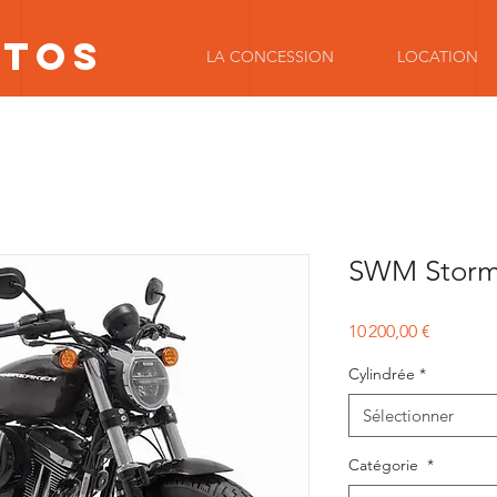
OTOS
LA CONCESSION
LOCATION
SWM Stormb
Prix
10 200,00 €
Cylindrée
*
Sélectionner
Catégorie
*