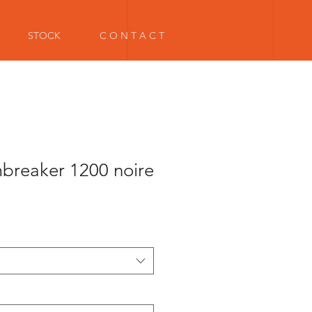
STOCK
C O N T A C T
reaker 1200 noire