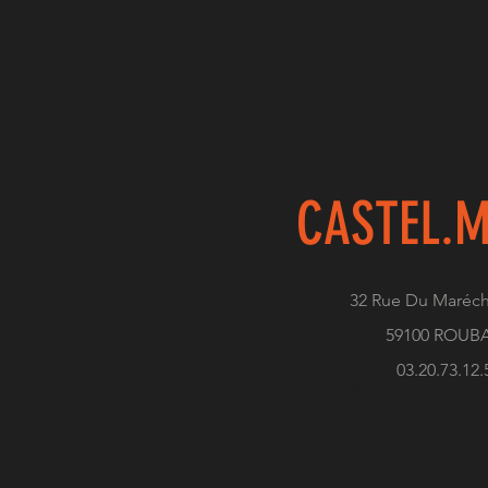
CASTEL.
M
32 Rue Du Maréch
59100 ROUB
03.20.73.12.
Conception & Réalisation by Eric C