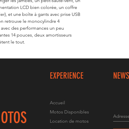
ger les jambes, un petit-saute-vent, un
umentation LCD bien colorée, un coffre
ier), et une boîte à gants avec prise USB
on retrouve le monocylindre 4
, avec des performances un peu
antes 14 pouces, deux amortisseurs
tent le tout.
EXPERIENCE
NEWS
Accueil
OTOS
Motos Disponibles
Location de motos