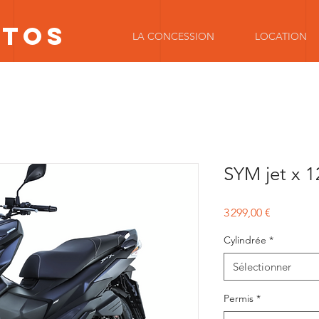
OTOS
LA CONCESSION
LOCATION
SYM jet x 1
Prix
3 299,00 €
Cylindrée
*
Sélectionner
Permis
*