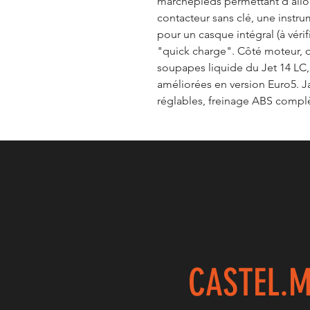
marchepieds permettant d'allon
contacteur sans clé, une instr
pour un casque intégral (à vérif
"quick charge". Côté moteur, 
soupapes liquide du Jet 14 LC
améliorées en version Euro5. J
réglables, freinage ABS complè
CASTEL.
M