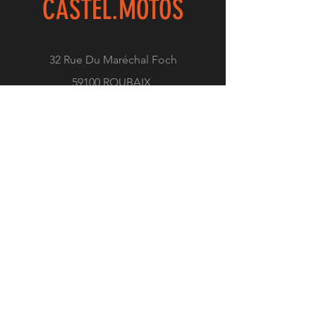
CASTEL.
MOTOS
32 Rue Du Maréchal Foch
59100 ROUBAIX
03.20.73.12.59
EXPERIENCE
Accueil
Motos Disponibles
Location de motos
La concession
Horaires
Contact
Politique confidentialite