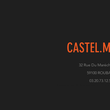
CASTEL.
M
32 Rue Du Maréch
59100 ROUB
03.20.73.12.
Conception & Réalisation by Eric C