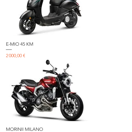
E-MIO 45 KM
Prix
2 000,00 €
MORINII MILANO