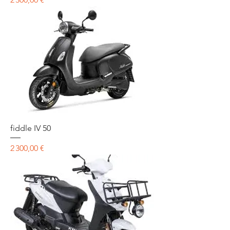
fiddle IV 50
Prix
2 300,00 €