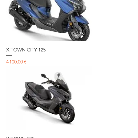
X.TOWN CITY 125
Prix
4 100,00 €