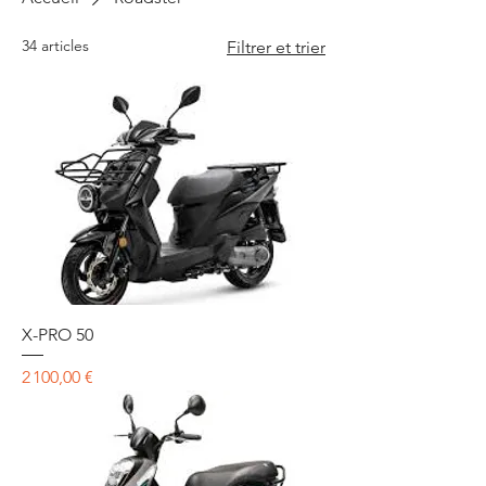
34 articles
Filtrer et trier
X-PRO 50
Prix
2 100,00 €