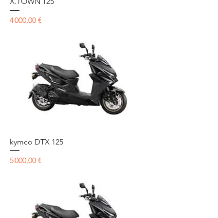
X.TOWN 125
Prix
4 000,00 €
kymco DTX 125
Prix
5 000,00 €