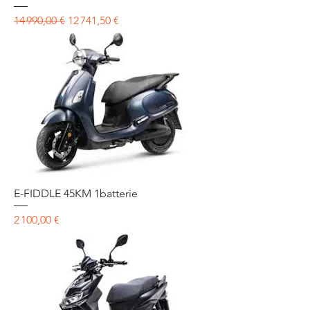
Prix original
Prix promotionnel
14 990,00 €
12 741,50 €
E-FIDDLE 45KM 1batterie
Prix
2 100,00 €