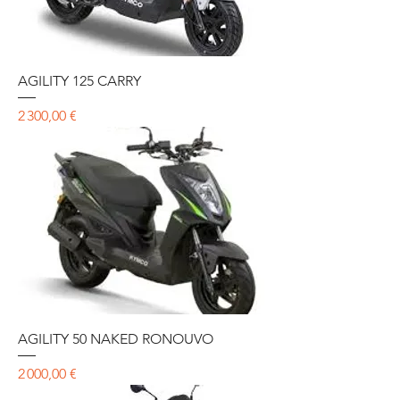
AGILITY 125 CARRY
Prix
2 300,00 €
AGILITY 50 NAKED RONOUVO
Prix
2 000,00 €