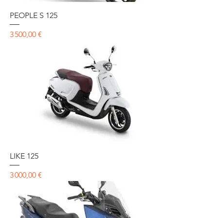
PEOPLE S 125
Prix
3 500,00 €
LIKE 125
Prix
3 000,00 €