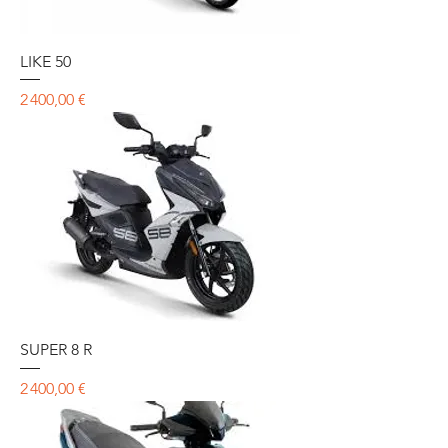
LIKE 50
Prix
2 400,00 €
SUPER 8 R
Prix
2 400,00 €